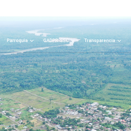
Parroquia
GADPR-SSC
Transparencia