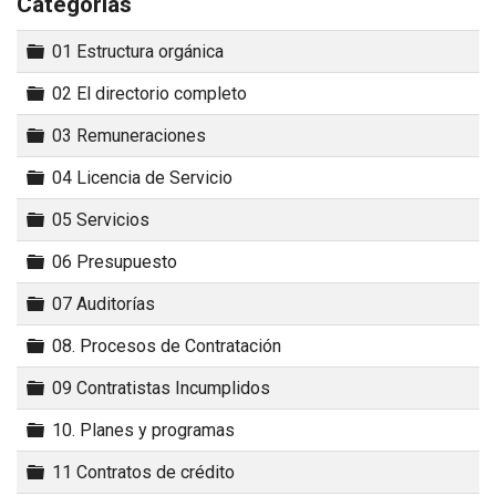
Categorías
Carpeta
01 Estructura orgánica
Carpeta
02 El directorio completo
Carpeta
03 Remuneraciones
Carpeta
04 Licencia de Servicio
Carpeta
05 Servicios
Carpeta
06 Presupuesto
Carpeta
07 Auditorías
Carpeta
08. Procesos de Contratación
Carpeta
09 Contratistas Incumplidos
Carpeta
10. Planes y programas
Carpeta
11 Contratos de crédito