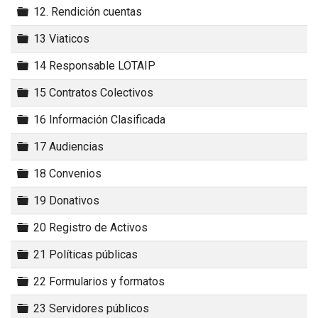
Carpeta
12. Rendición cuentas
Carpeta
13 Viaticos
Carpeta
14 Responsable LOTAIP
Carpeta
15 Contratos Colectivos
Carpeta
16 Información Clasificada
Carpeta
17 Audiencias
Carpeta
18 Convenios
Carpeta
19 Donativos
Carpeta
20 Registro de Activos
Carpeta
21 Políticas públicas
Carpeta
22 Formularios y formatos
Carpeta
23 Servidores públicos