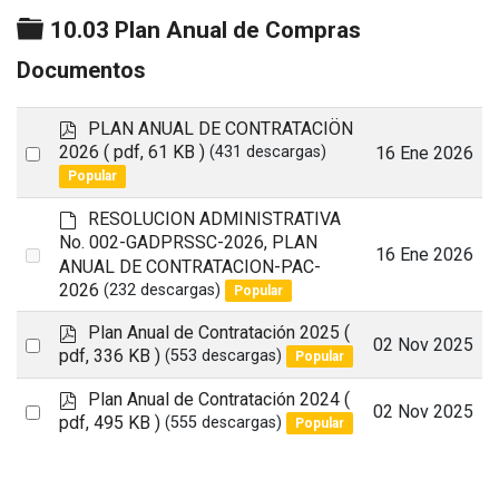
Carpeta
10.03 Plan Anual de Compras
Documentos
p
PLAN ANUAL DE CONTRATACIÖN
d
Select
2026
( pdf, 61 KB )
16 Ene 2026
(431 descargas)
f
Popular
an
item
d
RESOLUCION ADMINISTRATIVA
e
No. 002-GADPRSSC-2026, PLAN
Select
16 Ene 2026
f
ANUAL DE CONTRATACION-PAC-
a
an
2026
(232 descargas)
Popular
u
item
l
p
Plan Anual de Contratación 2025
(
Select
02 Nov 2025
t
d
pdf, 336 KB )
(553 descargas)
Popular
an
f
p
Plan Anual de Contratación 2024
(
item
Select
02 Nov 2025
d
pdf, 495 KB )
(555 descargas)
Popular
an
f
item