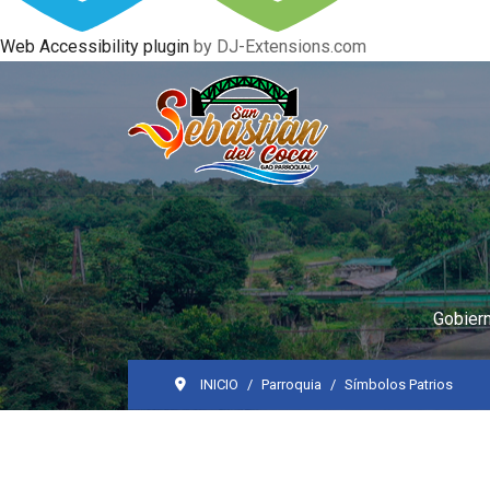
Web Accessibility plugin
by DJ-Extensions.com
Gobiern
INICIO
Parroquia
Símbolos Patrios