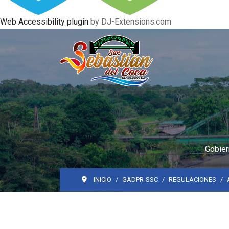
Web Accessibility plugin
by DJ-Extensions.com
Gobier
INICIO
GADPR-SSC
REGULACIONES