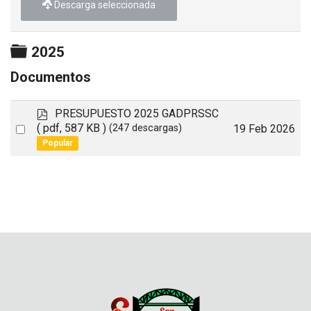
Descarga seleccionada
Carpeta
2025
Documentos
p
PRESUPUESTO 2025 GADPRSSC
d
Select
( pdf, 587 KB )
19 Feb 2026
(247 descargas)
f
Popular
an
item