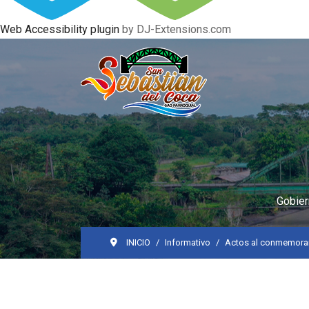
Web Accessibility plugin
by DJ-Extensions.com
Gobier
INICIO
Informativo
Actos al conmemorars