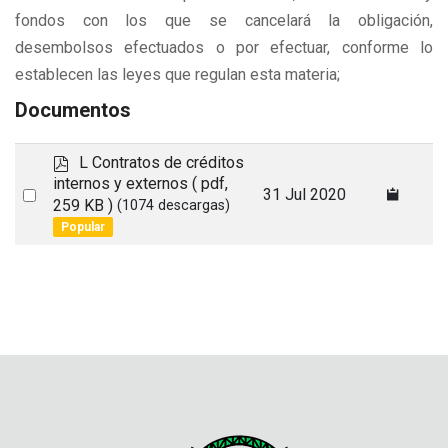
fondos con los que se cancelará la obligación,
desembolsos efectuados o por efectuar, conforme lo
establecen las leyes que regulan esta materia;
Documentos
p
L Contratos de créditos
d
internos y externos
( pdf,
Select
31 Jul 2020
f
259 KB )
(1074 descargas)
an
Popular
item